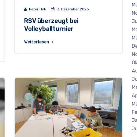
M
Peter Hilti
3. Dezember 2025
N
RSV überzeugt bei
Ju
Volleyballturnier
Ma
Mä
Weiterlesen
D
N
Ok
A
Ju
Ma
Ap
M
Fe
J
Ju