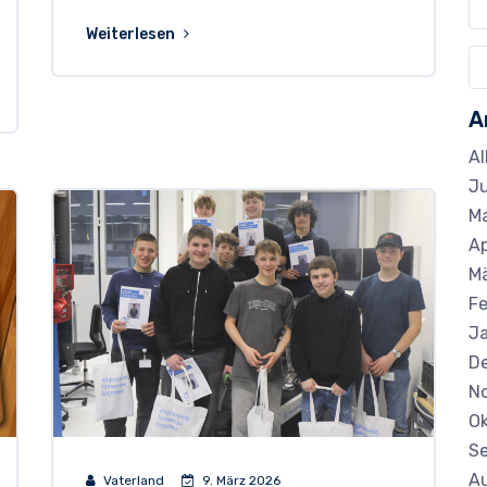
Weiterlesen
A
Al
Ju
Ma
Ap
M
Fe
J
D
N
Ok
S
A
Vaterland
9. März 2026