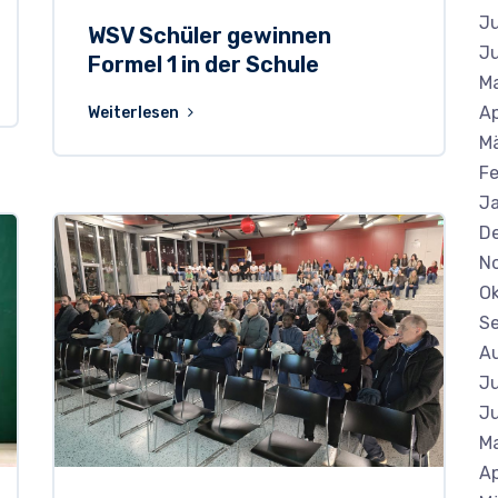
Ju
WSV Schüler gewinnen
Ju
Formel 1 in der Schule
Ma
Ap
Weiterlesen
M
Fe
J
D
N
Ok
S
A
Ju
Ju
Ma
Ap