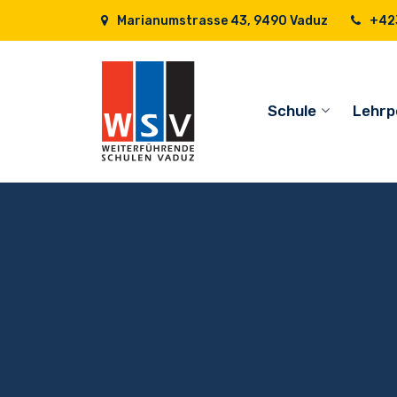
Marianumstrasse 43, 9490 Vaduz
+423
Schule
Lehrp