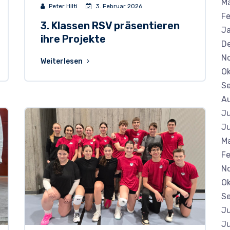
M
Peter Hilti
3. Februar 2026
Fe
3. Klassen RSV präsentieren
J
ihre Projekte
D
N
Weiterlesen
Ok
S
A
Ju
Ju
Ma
Fe
N
Ok
S
Ju
Ju