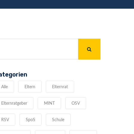
ategorien
Alle
Eltern
Elternrat
Elternratgeber
MINT
OSV
RSV
SpoS
Schule