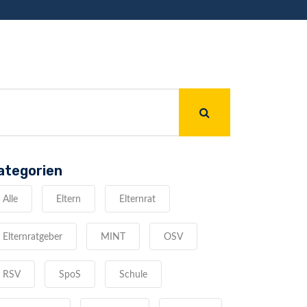
ategorien
Alle
Eltern
Elternrat
Elternratgeber
MINT
OSV
RSV
SpoS
Schule