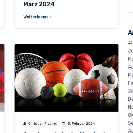
März 2024
Weiterlesen
A
Al
Ju
Ma
Ap
M
Fe
J
D
N
Ok
S
Christian Fischer
5. Februar 2024
A