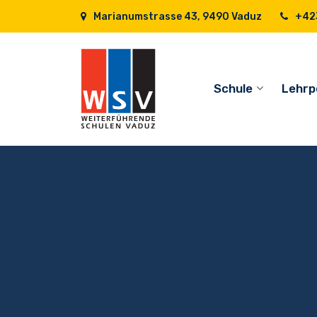
Marianumstrasse 43, 9490 Vaduz
+423
Schule
Lehrp