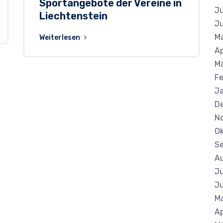
Sportangebote der Vereine in
Ju
Liechtenstein
Ju
Ma
Weiterlesen
Ap
M
Fe
J
D
N
Ok
S
A
Ju
Ju
Ma
Ap