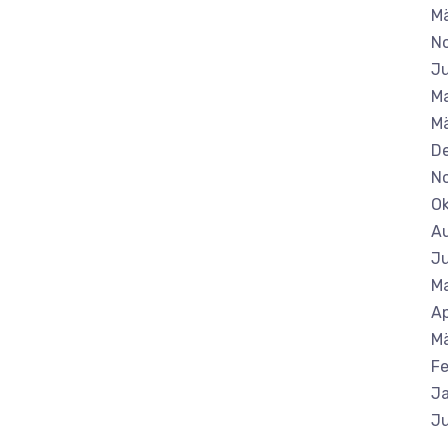
M
N
Ju
Ma
Mä
D
N
Ok
A
Ju
Ma
Ap
M
Fe
J
Ju