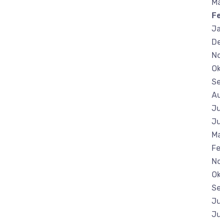
M
F
J
D
N
Ok
S
A
Ju
Ju
Ma
Fe
N
Ok
S
Ju
Ju