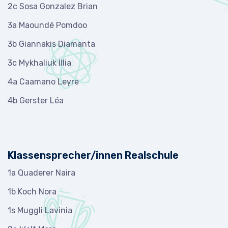
2c Sosa Gonzalez Brian
3a Maoundé Pomdoo
3b Giannakis Diamanta
3c Mykhaliuk Illia
4a Caamano Leyre
4b Gerster Léa
Klassensprecher/innen Realschule
1a Quaderer Naira
1b Koch Nora
1s Muggli Lavinia