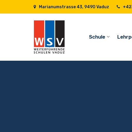
Marianumstrasse 43, 9490 Vaduz
+423
Schule
Lehrp