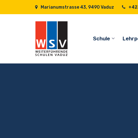
Marianumstrasse 43, 9490 Vaduz
+423
Schule
Lehrp