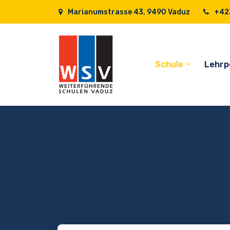
Marianumstrasse 43, 9490 Vaduz
+423
Schule
Lehrp