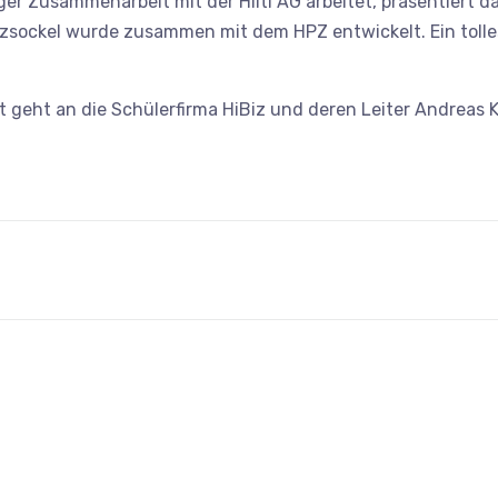
ger Zusammenarbeit mit der Hilti AG arbeitet, präsentiert d
lzsockel wurde zusammen mit dem HPZ entwickelt. Ein tolle
t geht an die Schülerfirma HiBiz und deren Leiter Andreas K