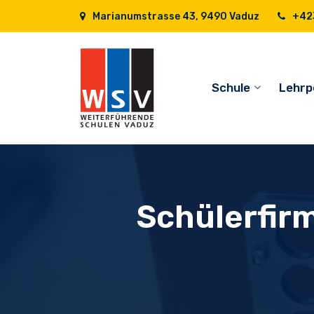
Marianumstrasse 43, 9490 Vaduz
+423
Schule
Lehrp
Schülerfir