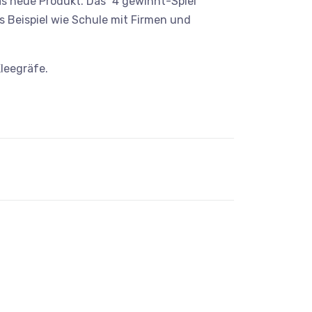
as neue Produkt. Das "4 gewinnt-Spiel"
s Beispiel wie Schule mit Firmen und
leegräfe.