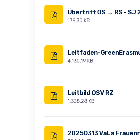
Übertritt OS → RS - SJ 
179,30 KB
Leitfaden-GreenErasm
4.130,19 KB
Leitbild OSV RZ
1.338,28 KB
20250313 VaLa Frauen