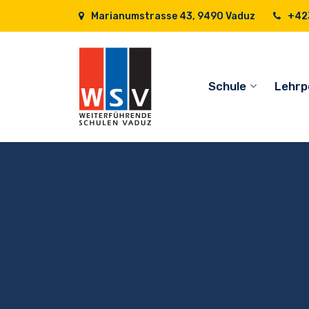
Marianumstrasse 43, 9490 Vaduz
+423
Schule
Lehrp