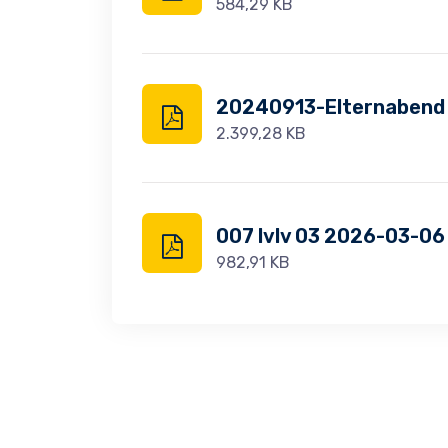
584,29 KB
20240913-Elternabend O
2.399,28 KB
007 lvlv 03 2026-03-06
982,91 KB