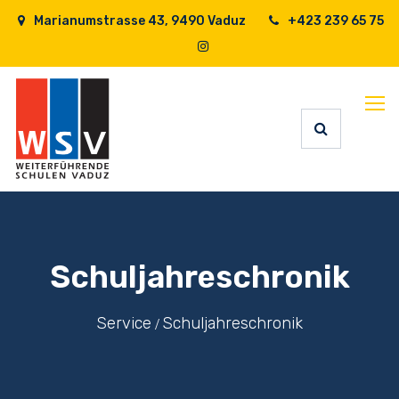
Marianumstrasse 43, 9490 Vaduz
+423 239 65 75
Schuljahreschronik
Service
Schuljahreschronik