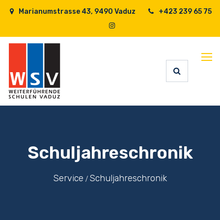
Marianumstrasse 43, 9490 Vaduz
+423 239 65 75
Schuljahreschronik
Service
Schuljahreschronik