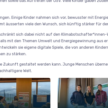
nen sowie das Auftreten der OSV. Viele Kinder gaben zudem
gen. Einige Kinder nahmen sich vor, bewusster mit Energi
mt äusserten viele den Wunsch, sich künftig stärker für d
chränkt sich dabei nicht auf den Klimabotschafter*innen
falls mit den Themen Umwelt und Energiegewinnung aus e
ntwickeln sie eigene digitale Spiele, die von anderen Kind
en zu stärken.
nsere Zukunft gestaltet werden kann. Junge Menschen über
chhaltigere Welt.