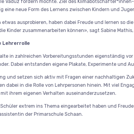
e Vaduz fördern möchte. Ziel des Klimabotschafter*innen-P
ig eine neue Form des Lernens zwischen Kindern und Jugen
ch etwas ausprobieren, haben dabei Freude und lernen so die
die Kinder zusammenarbeiten können», sagt Sabine Mathis,
e Lehrerrolle
alte in zahlreichen Vorbereitungsstunden eigenständig vor 
der. Dabei entstanden eigene Plakate, Experimente und A
 und setzen sich aktiv mit Fragen einer nachhaltigen Zuk
 dabei in die Rolle von Lehrpersonen hinein. Mit viel Enga
h mit ihrem eigenen Verhalten auseinanderzusetzen.
 Schüler extrem ins Thema eingearbeitet haben und Freude
assistentin der Primarschule Schaan.