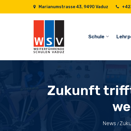
Marianumstrasse 43, 9490 Vaduz
+423
Schule
Lehrp
Zukunft trif
we
News
Zuku