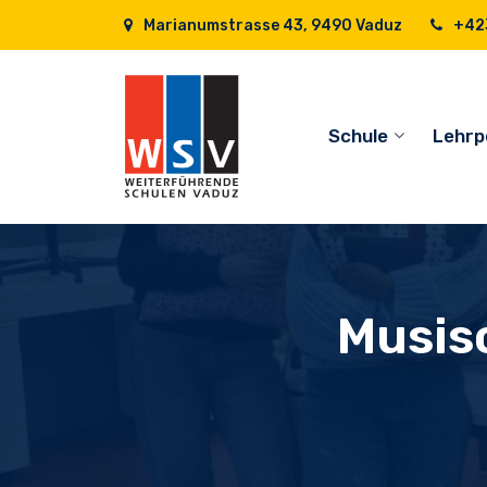
Marianumstrasse 43, 9490 Vaduz
+423
Schule
Lehrp
Musis