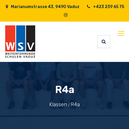
Marianumstrasse 43, 9490 Vaduz
+423 239 65 75
R4a
Klassen
R4a