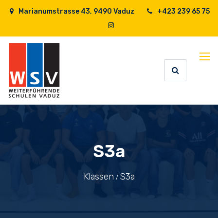
Marianumstrasse 43, 9490 Vaduz
+423 239 65 75
S3a
Klassen
S3a