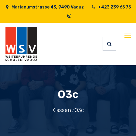
Marianumstrasse 43, 9490 Vaduz
+423 239 65 75
O3c
Klassen
O3c