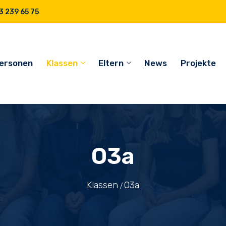
 239 65 75
ersonen
Klassen
Eltern
News
Projekte
O3a
Klassen
O3a