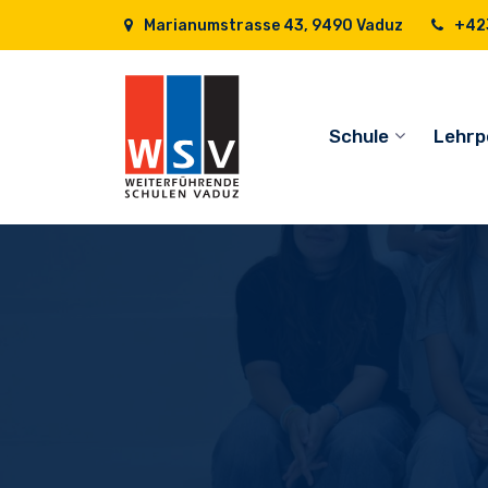
Marianumstrasse 43, 9490 Vaduz
+423
Schule
Lehrp