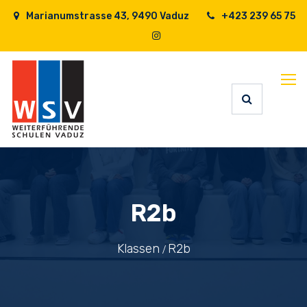
Marianumstrasse 43, 9490 Vaduz
+423 239 65 75
R2b
Klassen
R2b