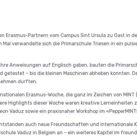
hen Erasmus-Partnern vom Campus Sint Ursula zu Gast in de
 Mal verwandelte sich die Primarschule Triesen in ein puls
e ihre Anweisungen auf Englisch gaben, bauten die Primars
getestet – bis die kleinen Maschinen abheben konnten. Der S
nehmen durften.
ernationalen Erasmus-Woche, die ganz im Zeichen von MINT 
ere Highlights dieser Woche waren kreative Lerneinheiten 
eon Vaduz sowie ein praxisnaher Workshop im «PepperMINT
standen auch neue Freundschaften und internationale Kont
schule Vaduz in Belgien an – ein weiteres Kapitel im freun