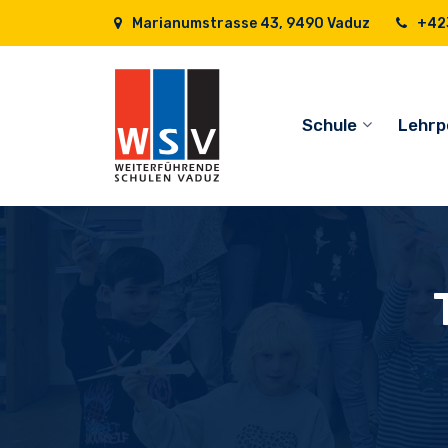
Marianumstrasse 43, 9490 Vaduz
+423
Schule
Lehrp