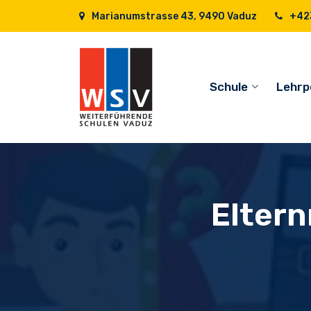
Marianumstrasse 43, 9490 Vaduz
+423
Schule
Lehrp
Eltern