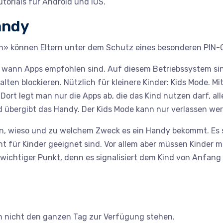
torials für Android und iOS.
andy
en» können Eltern unter dem Schutz eines besonderen PIN-
ab wann Apps empfohlen sind. Auf diesem Betriebssystem sin
en blockieren. Nützlich für kleinere Kinder: Kids Mode. M
Dort legt man nur die Apps ab, die das Kind nutzen darf, al
nd übergibt das Handy. Der Kids Mode kann nur verlassen w
ären, wieso und zu welchem Zweck es ein Handy bekommt. E
cht für Kinder geeignet sind. Vor allem aber müssen Kinder 
 wichtiger Punkt, denn es signalisiert dem Kind von Anfang 
ern nicht den ganzen Tag zur Verfügung stehen.