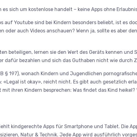
nn es sich um kostenlose handelt – keine Apps ohne Erlaubni
auf Youtube sind bei Kindern besonders beliebt, ist es doch
en oder auch Videos anschauen? Wenn ja, sollte es aber de
en beteiligen, lernen sie den Wert des Geräts kennen und So
lber dafür bezahlen und sich das Guthaben nicht wie durch
StGB § 197), wonach Kindern und Jugendlichen pornografisch
Legal ist okay», reicht nicht. Es gibt auch gesetzlich erla
 mit ihren Kindern besprechen: Was findet das Kind heikel? 
iehlt kindgerechte Apps für Smartphone und Tablet. Die App
zieren, Natur & Technik. Jede App wird ausführlich vorgeste