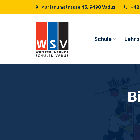
Marianumstrasse 43, 9490 Vaduz
+423
Schule
Lehrp
B