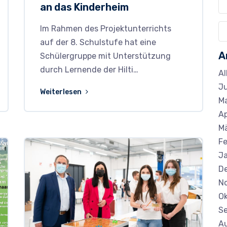
an das Kinderheim
Im Rahmen des Projektunterrichts
auf der 8. Schulstufe hat eine
A
Schülergruppe mit Unterstützung
durch Lernende der Hilti…
Al
Ju
Weiterlesen
Ma
Ap
M
Fe
J
D
N
Ok
S
A