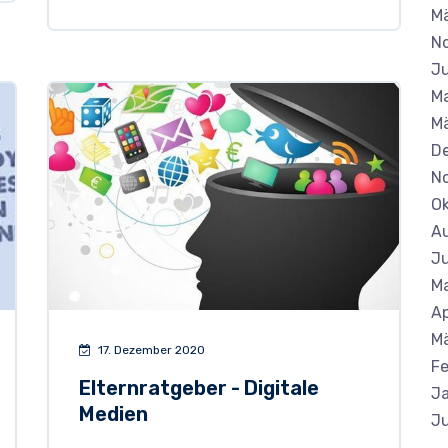
M
N
Ju
Ma
Mä
D
N
Ok
A
Ju
Ma
Ap
M
17. Dezember 2020
Fe
Elternratgeber - Digitale
J
Medien
Ju