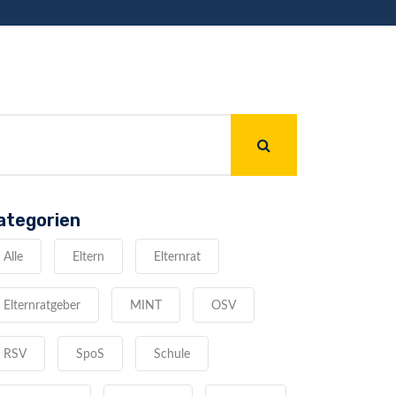
ategorien
Alle
Eltern
Elternrat
Elternratgeber
MINT
OSV
RSV
SpoS
Schule