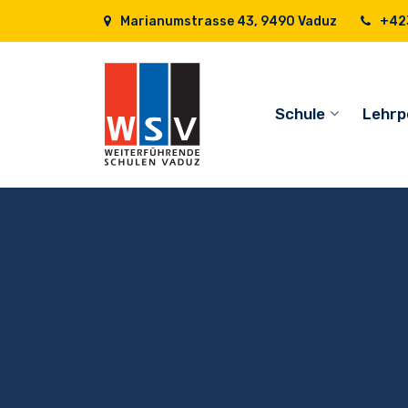
Marianumstrasse 43, 9490 Vaduz
+423
Schule
Lehrp