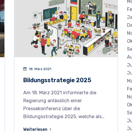
M
Fe
J
D
N
Ok
S
A
Ju
18. März 2021
Ju
Bildungsstrategie 2025
Ma
Fe
Am 18. März 2021 informierte die
N
Regierung anlässlich einer
Ok
Pressekonferenz über die
S
Bildungsstrategie 2025, welche als…
Ju
Ju
Weiterlesen