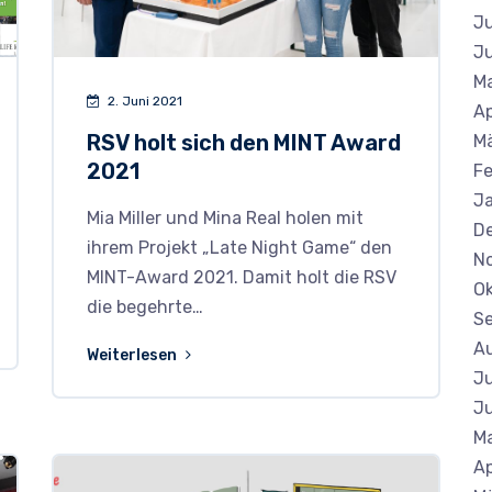
Ju
Ju
Ma
2. Juni 2021
Ap
RSV holt sich den MINT Award
M
2021
Fe
J
Mia Miller und Mina Real holen mit
D
ihrem Projekt „Late Night Game“ den
N
MINT-Award 2021. Damit holt die RSV
Ok
die begehrte…
S
A
Weiterlesen
Ju
Ju
Ma
Ap